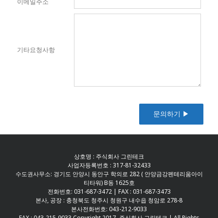
이메일주소
기타요청사항
상호명 : 주식회사 그린테크
사업자등록번호 : 317-81-32433
수도권사무소: 경기도 안양시 동안구 학의로 282 ( 안양금강펜테리움아이
티타워) B동 1625호
전화번호: 031-687-3472 | FAX : 031-687-3473
본사, 공장 : 충청북도 청주시 청원구 내수읍 청암로 278-8
본사전화번호: 043-212-9033
FAX : 043-215-9033 Copyright 2017- 주식회사 그린테크 | All Rights