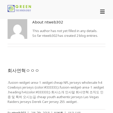
About
ntweb302
This author has not yet filled in any details.
So far ntweb302 has created 2 blog entries.
회사연혁ㅇㅇㅇ
.fusion-widget-area-1 .widget cheap NFL jerseys wholesale h4
Cowboys jerseys {color:#333333;}.fusion-widget-area-1 .widget
.heading h4 {color:#333333;} 회사소개 인사말 회사연혁 조직도 인
증 및 특허 오시는길 cheap youth authentic jerseys Las Vegas
Raiders jerseys Derek Carr jersey 255 .widget .
회
By
ntweb302
|
2월 7th, 2018
|
미분류
|
댓글 닫힘