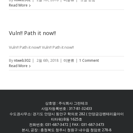
사
Read More
연
혁
ㅇ
ㅇ
ㅇ
Vuln!! Path it now!!
에
Vuln!! Path it now!! Vuln!! Path it now!!
By
ntweb302
|
2월 6th, 2018
|
미분류
|
1 Comment
Read More
상호명 : 주식회사 그린테크
사업자등록번호 : 317-81-32433
수도권사무소: 경기도 안양시 동안구 학의로 282 ( 안양금강펜테리움아이
티타워) B동 1625호
전화번호: 031-687-3472 | FAX : 031-687-3473
본사, 공장 : 충청북도 청주시 청원구 내수읍 청암로 278-8