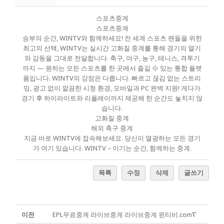
스포츠중계
스포츠중계
승부의 순간, WINTV와 함께하세요! 전 세계 스포츠 팬들을 위한
최고의 선택, WINTV는 실시간 고화질 중계를 통해 경기의 열기
와 감동을 그대로 전달합니다. 축구, 야구, 농구, 테니스, 격투기
까지 — 원하는 모든 스포츠를 한 곳에서 즐길 수 있는 통합 플랫
폼입니다. WINTV의 강점은 다릅니다. 빠르고 끊김 없는 스트리
밍, 광고 없이 깔끔한 시청 환경, 모바일과 PC 완벽 지원! 게다가
경기 후 하이라이트와 리플레이까지 제공해 한 순간도 놓치지 않
습니다.
고화질 중계
해외 축구 중계
지금 바로 WINTV에 접속해보세요. 당신이 열광하는 모든 경기
가 여기 있습니다. WINTV – 이기는 순간, 함께하는 중계.
목록
수정
삭제
글쓰기
이전
EPL무료중계 라이브중계 라이브중계 윈티비.com∇