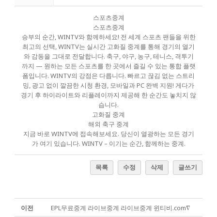
스포츠중계
스포츠중계
승부의 순간, WINTV와 함께하세요! 전 세계 스포츠 팬들을 위한
최고의 선택, WINTV는 실시간 고화질 중계를 통해 경기의 열기
와 감동을 그대로 전달합니다. 축구, 야구, 농구, 테니스, 격투기
까지 — 원하는 모든 스포츠를 한 곳에서 즐길 수 있는 통합 플랫
폼입니다. WINTV의 강점은 다릅니다. 빠르고 끊김 없는 스트리
밍, 광고 없이 깔끔한 시청 환경, 모바일과 PC 완벽 지원! 게다가
경기 후 하이라이트와 리플레이까지 제공해 한 순간도 놓치지 않
습니다.
고화질 중계
해외 축구 중계
지금 바로 WINTV에 접속해보세요. 당신이 열광하는 모든 경기
가 여기 있습니다. WINTV – 이기는 순간, 함께하는 중계.
목록
수정
삭제
글쓰기
이전
EPL무료중계 라이브중계 라이브중계 윈티비.com∇