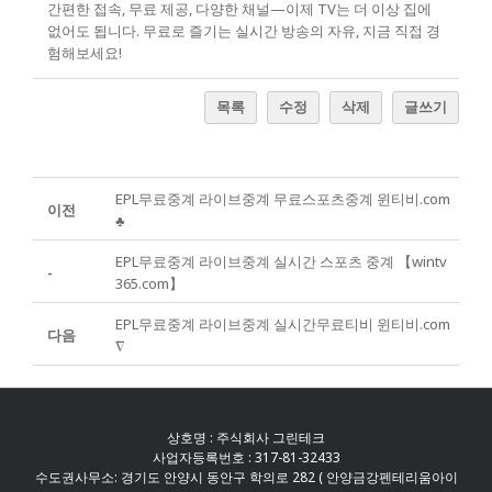
간편한 접속, 무료 제공, 다양한 채널—이제 TV는 더 이상 집에
없어도 됩니다. 무료로 즐기는 실시간 방송의 자유, 지금 직접 경
험해보세요!
목록
수정
삭제
글쓰기
EPL무료중계 라이브중계 무료스포츠중계 윈티비.com
이전
♣
EPL무료중계 라이브중계 실시간 스포츠 중계 【wintv
-
365.com】
EPL무료중계 라이브중계 실시간무료티비 윈티비.com
다음
∇
상호명 : 주식회사 그린테크
사업자등록번호 : 317-81-32433
수도권사무소: 경기도 안양시 동안구 학의로 282 ( 안양금강펜테리움아이