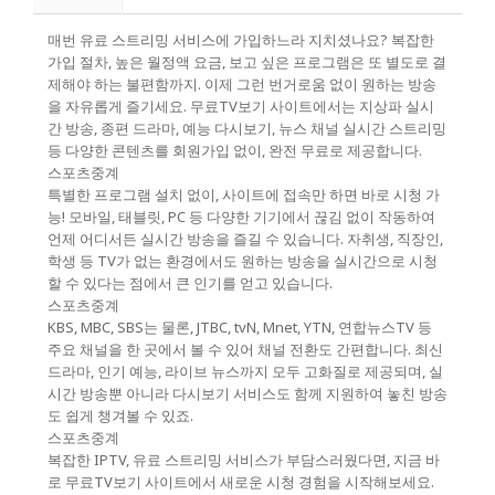
매번 유료 스트리밍 서비스에 가입하느라 지치셨나요? 복잡한
가입 절차, 높은 월정액 요금, 보고 싶은 프로그램은 또 별도로 결
제해야 하는 불편함까지. 이제 그런 번거로움 없이 원하는 방송
을 자유롭게 즐기세요. 무료TV보기 사이트에서는 지상파 실시
간 방송, 종편 드라마, 예능 다시보기, 뉴스 채널 실시간 스트리밍
등 다양한 콘텐츠를 회원가입 없이, 완전 무료로 제공합니다.
스포츠중계
특별한 프로그램 설치 없이, 사이트에 접속만 하면 바로 시청 가
능! 모바일, 태블릿, PC 등 다양한 기기에서 끊김 없이 작동하여
언제 어디서든 실시간 방송을 즐길 수 있습니다. 자취생, 직장인,
학생 등 TV가 없는 환경에서도 원하는 방송을 실시간으로 시청
할 수 있다는 점에서 큰 인기를 얻고 있습니다.
스포츠중계
KBS, MBC, SBS는 물론, JTBC, tvN, Mnet, YTN, 연합뉴스TV 등
주요 채널을 한 곳에서 볼 수 있어 채널 전환도 간편합니다. 최신
드라마, 인기 예능, 라이브 뉴스까지 모두 고화질로 제공되며, 실
시간 방송뿐 아니라 다시보기 서비스도 함께 지원하여 놓친 방송
도 쉽게 챙겨볼 수 있죠.
스포츠중계
복잡한 IPTV, 유료 스트리밍 서비스가 부담스러웠다면, 지금 바
로 무료TV보기 사이트에서 새로운 시청 경험을 시작해보세요.