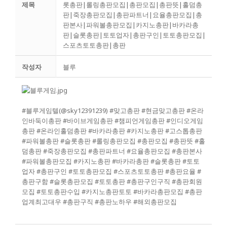
제목
롯총판|롤링총판모집|총판모집|총판뜻|홀덤총
판|죽장총판모집|총판파트너|요율총판모집|총
판본사|파워볼총판모집|카지노총판|바카라총
판|슬롯총판|토토업자|총판구인|토토총판모집|
스포츠토토총판|총판
작성자
블루
#블루게임텔(@sky12391239) #맞고총판 #현금맞고총판 #온라
인바둑이총판 #바이브게임총판 #챔피언게임총판 #인디오게임
총판 #온라인홀덤총판 #바카라총판 #카지노총판 #고스톱총판
#파워볼총판 #슬롯총판 #롤링총판모집 #총판모집 #총판뜻 #홀
덤총판 #죽장총판모집 #총판파트너 #요율총판모집 #총판본사
#파워볼총판모집 #카지노총판 #바카라총판 #슬롯총판 #토토
업자 #총판구인 #토토총판모집 #스포츠토토총판 #총판요율 #
총판구함 #슬롯총판모집 #토토총판 #총판구인구직 #총판회원
모집 #토토총판수입 #카지노총판토토 #바카라총판모집 #총판
업계최고대우 #총판구직 #총판노하우 #해외총판모집