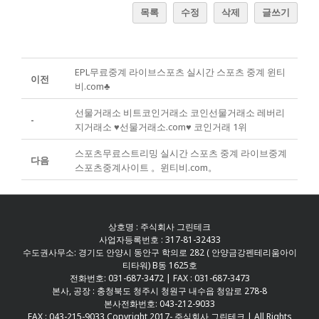
목록
수정
삭제
글쓰기
EPL무료중계 라이브스포츠 실시간 스포츠 중계 윈티
이전
비.com♣
선물거래소 비트코인거래소 코인선물거래소 레버리
-
지거래소 ♥선물거래소.com♥ 코인거래 1위
스포츠무료스트리밍 실시간 스포츠 중계 라이브중계
다음
스포츠중계사이트 。윈티비.com。
상호명 : 주식회사 그린테크
사업자등록번호 : 317-81-32433
수도권사무소: 경기도 안양시 동안구 학의로 282 ( 안양금강펜테리움아이
티타워) B동 1625호
전화번호: 031-687-3472 | FAX : 031-687-3473
본사, 공장 : 충청북도 청주시 청원구 내수읍 청암로 278-8
본사전화번호: 043-212-9033
FAX : 043-215-9033 Copyright 2017- 주식회사 그린테크 | All Rights