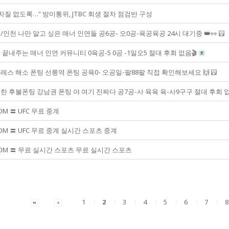
차질 없도록…" 방미통위, JTBC 회생 절차 점검반 구성
인천 나만 알고 싶은 매너 인연들 공6공- 오0공-육공육공 24시 대기중 👑👀
끝내주는 매너 인연 커뮤니티 0육공-5 0공 -1일오5 절대 후회 없음🎬
레스 해소 폰팅 선릉역 폰팅 공육0- 오공일-팔88팔 직접 확인해보세요 🙌
 후불폰팅 강남권 폰팅 야 여기 진짜다 공7공-사 육육 육-사9구구 절대 후회 없
COM 〓 UFC 무료 중계
COM 〓 UFC 무료 중계 실시간 스포츠 중계
.COM 〓 무료 실시간 스포츠 무료 실시간 스포츠
1
2
3
4
5
6
7
8