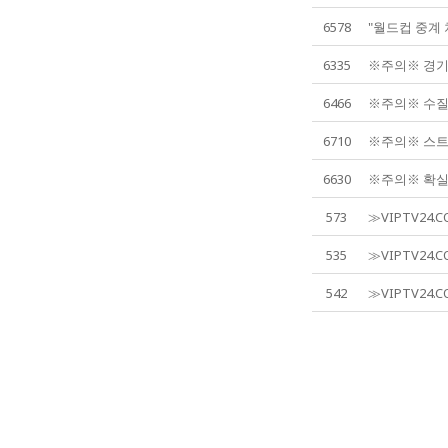
6578
"월드컵 중계 
6335
※주의※ 경기/
6466
※주의※ 수질 
6710
※주의※ 스트
6630
※주의※ 확실한
573
≫VIPTV24.
535
≫VIPTV24.
542
≫VIPTV24