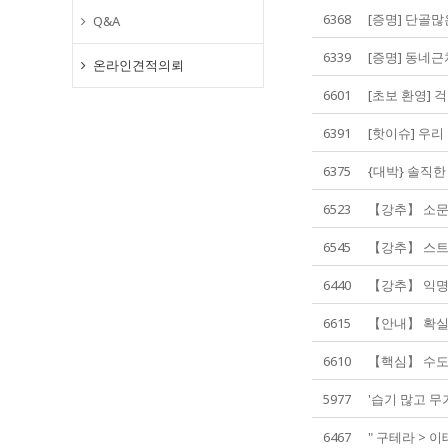
6368
[증명] 단골많
Q&A
6339
[증명] 동네근
온라인견적의뢰
6601
[초보 환영] 걱
6391
[핫이슈] 우리
6375
{대박} 솔직한 
6523
【강추】 소문난
6545
【강추】 스트
6440
【강추】 익명 
6615
【안내】 확실한
6610
【핵심】 수도권
5977
'습기 많고 무
6467
" 구테라 > 이