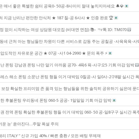
은 매너 좋은 특별한 쉼터 공육0- 50공-8사이이 절대 놓치지마세요 🔔💎
처 지금 난리난 편안한 안식처 ★ 187 칠-공 6사사 ★ 인증 완료 🏆
정 없이 시작하는 여성 상담원 대모집 (비대면 면접) 📚- ㅋr톡 ID: TM070
 동네 근처 아는 형님들만 차원이 다른 서비스로 감동 주는 공칠공 -사육육육-사
압도적인 자유로운 공간 ★ 07공 -사1 04-2990 ★ 문의 폭주 ⚡
 폰팅 강남권 폰팅 나만 알기 아까움 공70- 4육6 육-사구오5 기회 마감 임박
레스 해소 폰팅 소문난 폰팅 형들 이거 대박임 0칠공-사 일0사-2구8팔 실시간 
보장 확실한 프리미엄 존 품격 있는 형님들을 위한 솔직히 공유하기 싫은데 푼다 18
 후불폰팅 우리동네 폰팅 060-5 공공- 1일일일 기회 마감 임박
 전역 폰팅 확실한 후불폰팅 형들 이거 대박임 060- 50 공-일8구구 실시간 폭주
거운 눈' 쏟아진다…주말 폭설 주의
태리 ITALY " 신규 가입 40% / 빠른 충환 / 모든 배팅 무제재