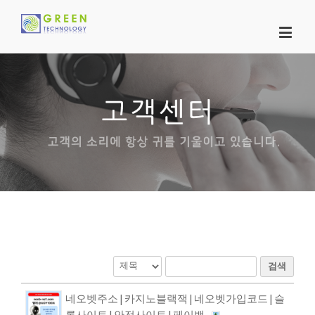
검색
네오벳주소|카지노블랙잭|네오벳가입코드|슬
롯사이트|안전사이트|페이백..