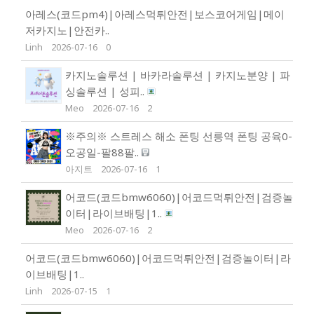
아레스(코드pm4)|아레스먹튀안전|보스코어게임|메이
저카지노|안전카..
Linh
2026-07-16
0
카지노솔루션 | 바카라솔루션 | 카지노분양 | 파
싱솔루션 | 성피..
Meo
2026-07-16
2
※주의※ 스트레스 해소 폰팅 선릉역 폰팅 공육0-
오공일-팔88팔..
아지트
2026-07-16
1
어코드(코드bmw6060)|어코드먹튀안전|검증놀
이터|라이브배팅|1..
Meo
2026-07-16
2
어코드(코드bmw6060)|어코드먹튀안전|검증놀이터|라
이브배팅|1..
Linh
2026-07-15
1