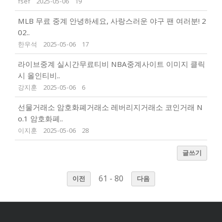
fsef
2025-05-06
19
MLB 무료 중계 안녕하세요, 사랑스러운 야구 팬 여러분! 2
02..
한우석
2025-05-06
17
라이브중계 실시간무료티비 NBA중계사이트 이미지 클릭
시 올인티비..
강지훈
2025-05-06
6
선물거래소 암호화폐거래소 레버리지거래소 코인거래 N
o.1 암호화폐..
이지훈
2025-05-06
28
글쓰기
61 - 80
이전
다음