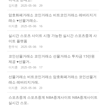
강지훈
2025-05-06
29
암호화폐거래소 코인거래소 비트코인거래소 레버리지거
래소 ♥선물거래소..
이지훈
2025-05-06
16
실시간 스포츠 사이트 시청 가능한 실시간 스포츠중계 사
이트 플랫폼
한우석
2025-05-06
19
코인선물거래소 코인거래소 선물거래소 투자금 15만원
제공 ♥선물거..
이지훈
2025-05-06
17
선물거래소 비트코인거래소 암호화폐거래소 코인선물거
래소 레버리지거래..
이지훈
2025-05-06
23
스포츠중계 스포츠중계 NBA중계사이트 NBA중계사이트
실시간 스포..