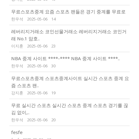
무료스포츠중계 요즘 스포츠 팬들은 경기 중계를 무료로
한우석
2025-05-06
14
레버리지거래소 코인선물거래소 레버리지거래소 코인거
래 No.1 암호..
이지훈
2025-05-06
23
NBA 중계 사이트 ****-**** NBA 중계 사이트 ****..
한우석
2025-05-06
30
무료스포츠중계 스포츠중계사이트 실시간 스포츠 중계 요
즘 스포츠 팬..
강지훈
2025-05-06
19
무료 실시간 스포츠 실시간 스포츠 중계 스포츠 경기를 끊
김 없이,..
한우석
2025-05-06
20
fesfe