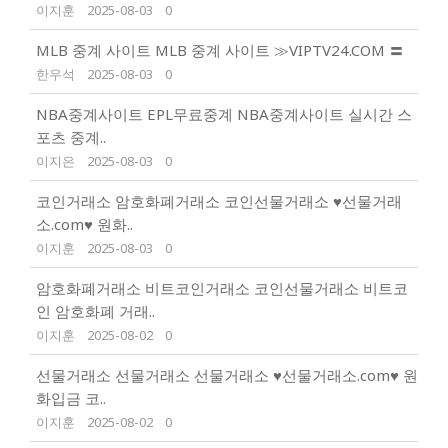
이지훈
2025-08-03
0
MLB 중계 사이트 MLB 중계 사이트 ≫VIPTV24.COM 〓
한우석
2025-08-03
0
NBA중계사이트 EPL무료중계 NBA중계사이트 실시간 스
포츠 중계..
이지은
2025-08-03
0
코인거래소 암호화폐거래소 코인선물거래소 ♥선물거래
소.com♥ 원화..
이지훈
2025-08-03
0
암호화폐거래소 비트코인거래소 코인선물거래소 비트코
인 암호화폐 거래..
이지훈
2025-08-02
0
선물거래소 선물거래소 선물거래소 ♥선물거래소.com♥ 원
화입금 코..
이지훈
2025-08-02
0